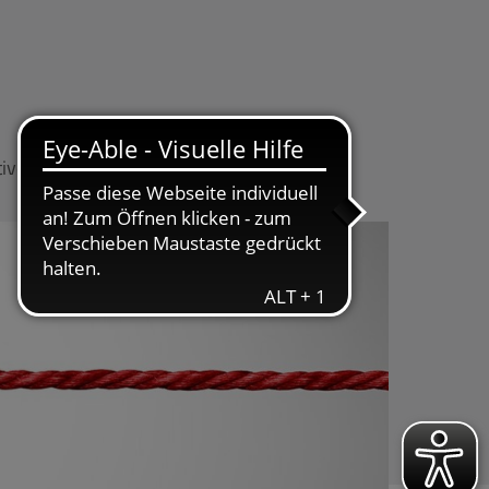
tiven
Fokusthemen
Infothek