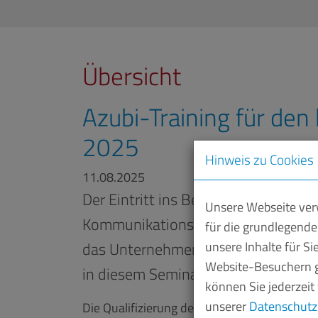
Übersicht
Azubi-Training für den
2025
Hinweis zu Cookies
11.08.2025
Der Eintritt ins Berufsleben ist h
Unsere Webseite verw
Kommunikationsregeln zu kennen, s
für die grundlegende
das Unternehmen vorteilhaft nach a
unsere Inhalte für S
Website-Besuchern g
in diesem Seminar.
können Sie jederzeit
unserer
Datenschutz
Die Qualifizierung der Auszubildenden hat 