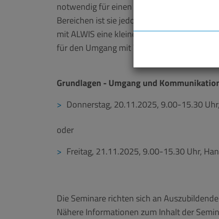
notwendig für einen guten betrieblichen Abla
Bereichen ist sie jedoch allumfassend im 
mit ALWIS eine kleine Seminarreihe für Aus
für den Umgang mit Vorgesetzten, Kollegen
Grundlagen - Umgang und Kommunikatio
Donnerstag, 20.11.2025, 9.00-15.30 Uhr
oder
Freitag, 21.11.2025, 9.00-15.30 Uhr, H
Die Seminare richten sich an Auszubildende 
Nähere Informationen zum Inhalt der Semin