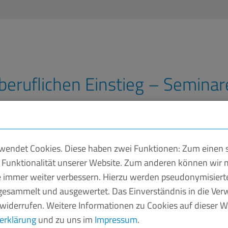
 beruflichen Einstieg – Semina
erausfordernd. Gute Umgangsformen und
endet Cookies. Diese haben zwei Funktionen: Zum einen si
ich sicher im Berufsalltag zu bewegen und
 Funktionalität unserer Website. Zum anderen können wir m
ußen zu vertreten, lernen Auszubildende
ie immer weiter verbessern. Hierzu werden pseudonymisier
esammelt und ausgewertet. Das Einverständnis in die Ve
 widerrufen. Weitere Informationen zu Cookies auf dieser We
erklärung
und zu uns im
Impressum
.
einen hohen Stellenwert in den Unternehmen und ist