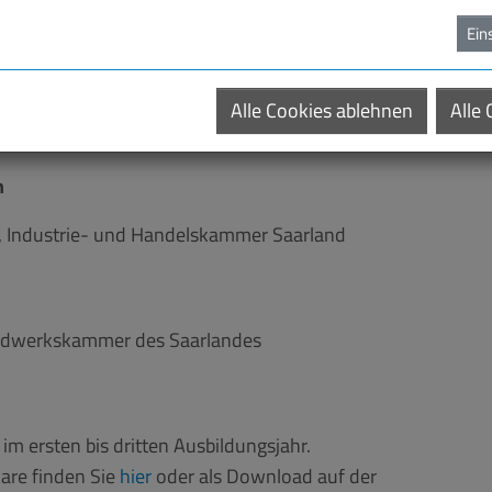
uf und ein positives Miteinander. Nicht in allen
Ein
Unternehmen umsetzbar. Daher bieten wir gemeinsam
zubildende an, die wichtige Schlüsselkompetenzen
 und Kunden vermitteln wird:
Alle Cookies ablehnen
Alle
n
, Industrie- und Handelskammer Saarland
andwerkskammer des Saarlandes
im ersten bis dritten Ausbildungsjahr.
are finden Sie
hier
oder als Download auf der