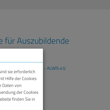
re für Auszubildende
nd sie erforderlich
Azubi-Seminare 2025
it Hilfe der Cookies
te Daten von
rwendung der Cookies
bsite finden Sie in