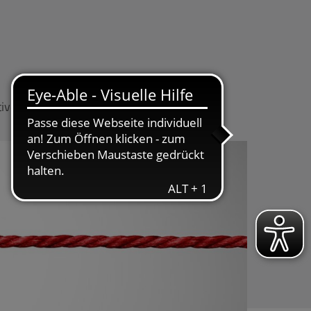
tiven
Fokusthemen
Infothek