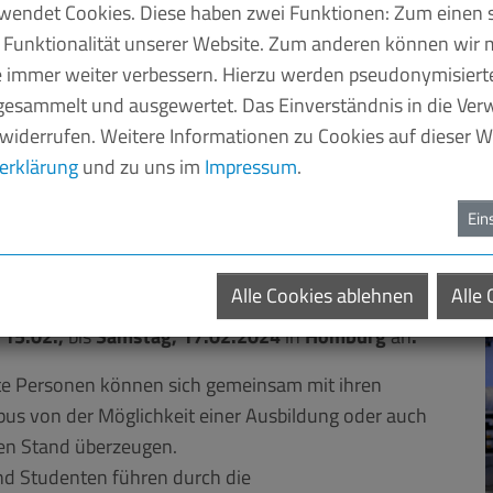
endet Cookies. Diese haben zwei Funktionen: Zum einen si
 Funktionalität unserer Website. Zum anderen können wir m
ie immer weiter verbessern. Hierzu werden pseudonymisier
esammelt und ausgewertet. Das Einverständnis in die Ve
 widerrufen. Weitere Informationen zu Cookies auf dieser We
 lädt in diesem Jahr wieder zu
erklärung
und zu uns im
Impressum
.
gen ein
Ein
Alle Cookies ablehnen
Alle
ert Bosch GmbH auch dieses Mal wieder
die
,
15.02.,
bis
Samstag, 17.02.2024
in
Homburg
an
.
rte Personen können sich gemeinsam mit ihren
pus von der Möglichkeit einer Ausbildung oder auch
en Stand überzeugen.
nd Studenten führen durch die