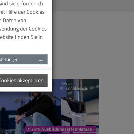
nd sie erforderlich
it Hilfe der Cookies
te Daten von
rwendung der Cookies
bsite finden Sie in
 ihren
stellungen
 Cookies akzeptieren