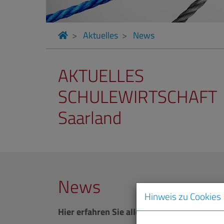
Aktuelles
News
AKTUELLES
SCHULEWIRTSCHAFT
Saarland
News
Hinweis zu Cookies
Hier erfahren Sie alles Wissenswerte
rund 